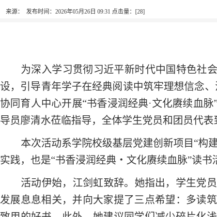
来源： 发布时间：2026年05月26日 09:31 点击量：[
28
]
为深入学习贯彻习近平新时代中国特色社
设，
引导青年学子在经典阅读中筑牢理想信念、
协同育人中心开展
“书香浸润经典·文化赓续血
导员廖清水莅临指导，全体学生党员和
团员代表
本次
活动
系学院
校级基层党建创新项目
“构建
实践，也是
“书香浸润经典・文化赓续血脉”读书
活动伊始，江剑虹致辞。
她
指出，学生党
发展息息相关，并向大家提了三点希望：多读筑
致用的好书。此外，她
建议
同学们
减少
碎片化浅