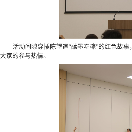
活动
间隙穿插陈望道
“蘸墨吃粽”
的
红色故事
大家的
参与热情
。