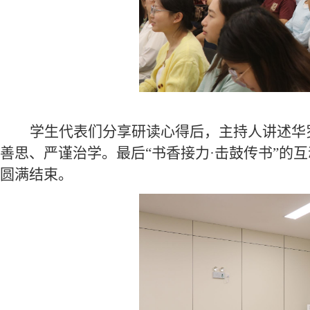
学生代表
们
分享研读心得后，主持人讲述
华
善思、严谨治学。
最后
“书香接力·击鼓传书”
的
互
圆满结束。