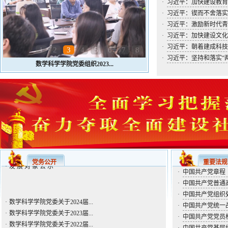
·
习近平：加快建设教育
·
习近平：锲而不舍落实中
·
习近平：激励新时代青年
·
习近平：加快建设文化
·
习近平：朝着建成科技强
1
2
3
4
5
6
7
8
·
习近平：坚持和落实“
数学科学学院党委组织2023...
·
数学科学学院党委关于2024届...
·
数学科学学院党委关于2023届...
·
数学科学学院党委关于2022届...
·
党务公开
·
96期发展对象公示
·
发 展 对 象 公 示
党务公开
重要法规
·
中国共产党​章程
·
中国共产党普通高
·
数学科学学院党委关于2024届...
·
中国共产党组织
·
数学科学学院党委关于2023届...
·
中国共产党统一
·
数学科学学院党委关于2022届...
·
中国共产党党员